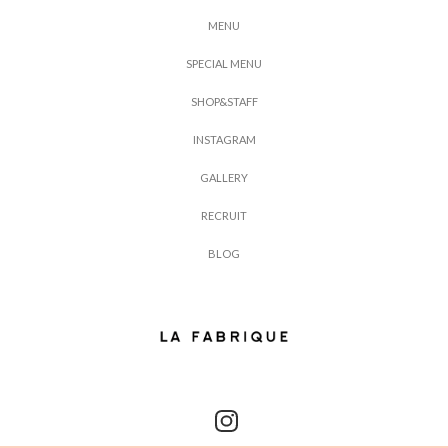
M
E
N
U
S
P
E
C
I
A
L
M
E
N
U
S
H
O
P
&
S
T
A
F
F
I
N
S
T
A
G
R
A
M
G
A
L
L
E
R
Y
R
E
C
R
U
I
T
B
L
O
G